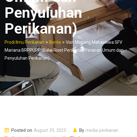
Penyuluhan
Perikanan)
>
>
Prodi Ilmu Perikanan
Berita
Visit Magang Mahasiswa SFV
Mariana BRPPUPP (Balai Riset Perikanan Perairan Umum dan
Penyuluhan Perikanan)
Posted on
August 29, 2025
By
media perikanan